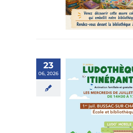
23
06, 2026
udothèque itinérante