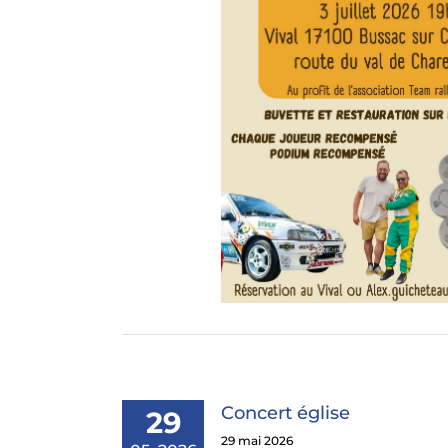
rnoi de palet vendéen
Concert église
29
29 mai 2026