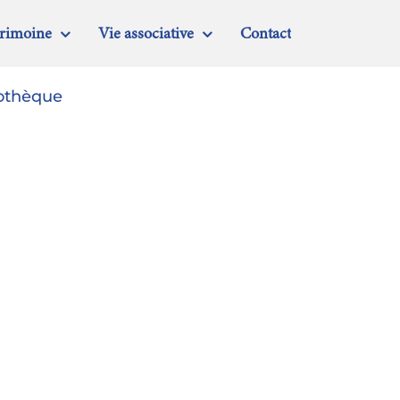
trimoine
Vie associative
Contact
iothèque