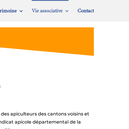
trimoine
Vie associative
Contact
g
 des apiculteurs des cantons voisins et
yndicat apicole départemental de la