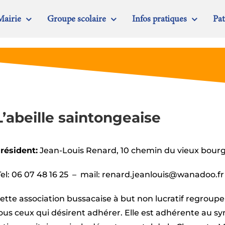
Mairie
Groupe scolaire
Infos pratiques
Pa
L’abeille saintongeaise
résident:
Jean-Louis Renard, 10 chemin du vieux bour
el: 06 07 48 16 25 – mail: renard.jeanlouis@wanadoo.fr
ette association bussacaise à but non lucratif regroupe
ous ceux qui désirent adhérer. Elle est adhérente au s