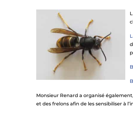
L
c
L
d
p
B
B
Monsieur Renard a organisé également, 
et des frelons afin de les sensibiliser à 