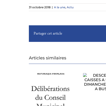
31 octobre 2018
|
A la une
,
Actu
Partager cet article
Articles similaires
DESCENTE DE
CAISSES A SAVON
CONSEIL
LE DIMANCHE 1ER
CIPAL DU 27
AOUT A BUSSAC
MUN
ILLET 2026