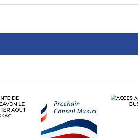
ACCES AU RALLYE
A BUSSAC
PROCHAIN
CONSEIL
L’
ICIPAL LUNDI
1
27 JUILLET