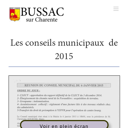
Passer
au
contenu
Les conseils municipaux de
2015
Voir en plein écran