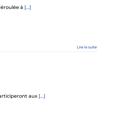
 déroulée à
[...]
Lire la suite
articiperont aux
[...]