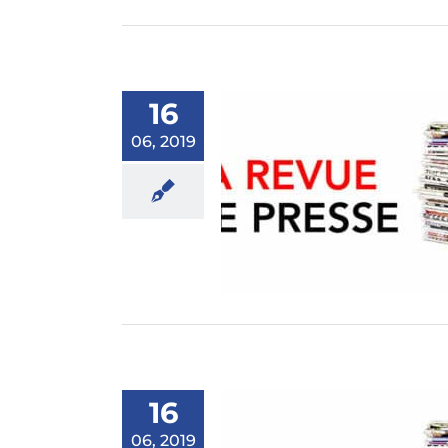
16
06, 2019
al sur place ou à emporter
Revue de presse
16
06, 2019