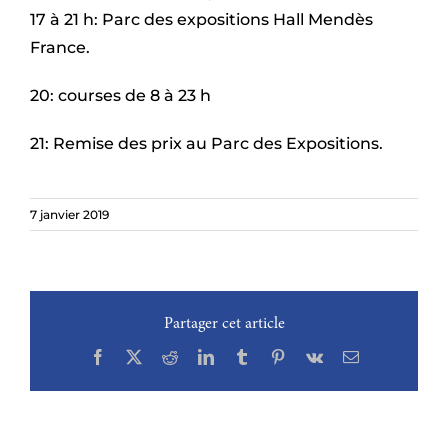
17 à 21 h: Parc des expositions Hall Mendès
France.
20: courses de 8 à 23 h
21: Remise des prix au Parc des Expositions.
7 janvier 2019
Partager cet article
Facebook
X
Reddit
LinkedIn
Tumblr
Pinterest
Vk
Email