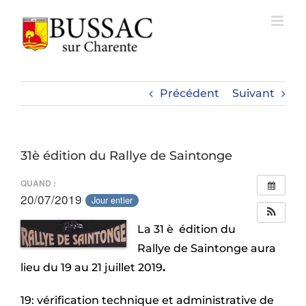
Passer
au
contenu
Précédent
Suivant
31è édition du Rallye de Saintonge
QUAND :
20/07/2019
Jour entier
La 31 è édition du
Rallye de Saintonge aura
lieu du 19 au 21 juillet 2019
.
19: vérification technique et administrative de