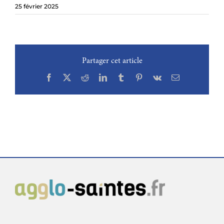
25 février 2025
Partager cet article
Facebook
X
Reddit
LinkedIn
Tumblr
Pinterest
Vk
Email