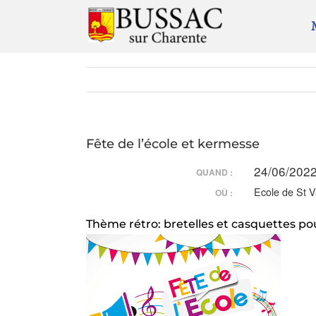
Passer
au
contenu
Fête de l’école et kermesse
24/06/2022
QUAND :
Ecole de St V
OÙ :
Thème rétro: bretelles et casquettes p