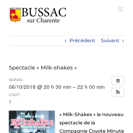
Passer
au
contenu
Précédent
Suivant
Spectacle « Milk-shakes »
QUAND :
06/10/2018 @ 20 h 30 min – 22 h 00 min
COÛT :
7
« Milk-Shakes » le nouveau
spectacle de la
Compagnie Coyote Minute