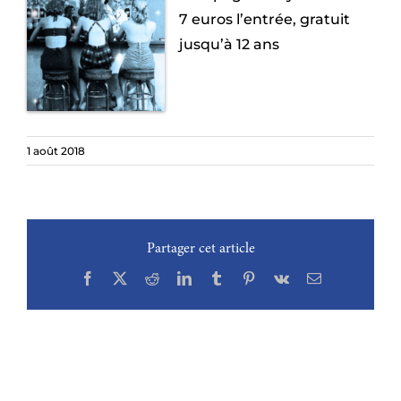
7 euros l’entrée, gratuit
jusqu’à 12 ans
1 août 2018
Partager cet article
Facebook
X
Reddit
LinkedIn
Tumblr
Pinterest
Vk
Email