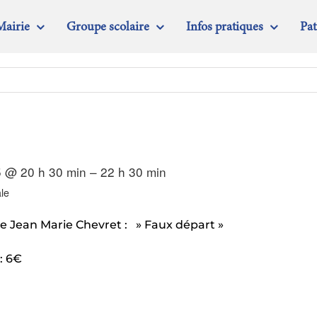
Mairie
Groupe scolaire
Infos pratiques
Pa
 @ 20 h 30 min – 22 h 30 min
le
e Jean Marie Chevret : » Faux départ »
: 6€