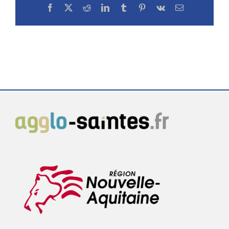
Facebook
X
Reddit
LinkedIn
Tumblr
Pinterest
Vk
Email