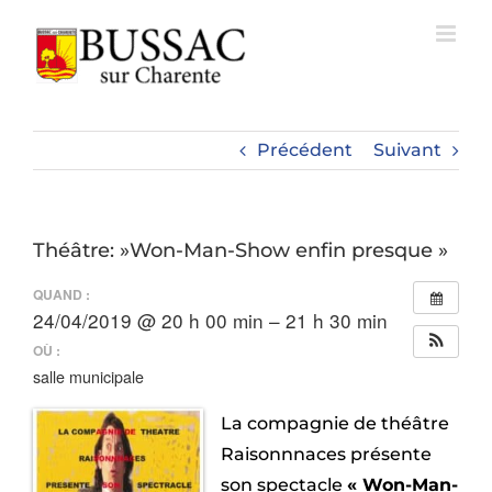
Passer
au
contenu
Précédent
Suivant
Théâtre: »Won-Man-Show enfin presque »
QUAND :
24/04/2019 @ 20 h 00 min – 21 h 30 min
OÙ :
salle municipale
La compagnie de théâtre
Raisonnnaces présente
son spectacle
« Won-Man-