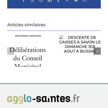
Articles similaires
DESCENTE DE
CAISSES A SAVON
PROCHAIN
LE DIMANCHE
CONSEIL
1ER AOUT A
U
MUNICIPAL
BUSSAC
6
LUNDI 27 JUILLET