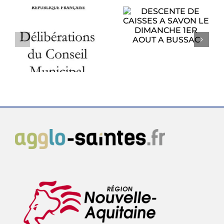
DESCENTE DE
CAISSES A SAVON
PROCHAIN
LE DIMANCHE
CONSEIL
1ER AOUT A
U
MUNICIPAL
BUSSAC
6
LUNDI 27 JUILLET