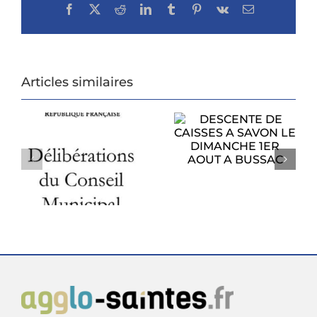
Facebook
X
Reddit
LinkedIn
Tumblr
Pinterest
Vk
Email
Articles similaires
DESCENTE DE
CAISSES A SAVON
PROCHAIN
LE DIMANCHE
CONSEIL
1ER AOUT A
U
MUNICIPAL
BUSSAC
6
LUNDI 27 JUILLET