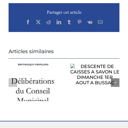
Partager cet article
Facebook
X
Reddit
LinkedIn
Tumblr
Pinterest
Vk
Email
Articles similaires
DESCENTE DE
CAISSES A SAVON
PROCHAIN
LE DIMANCHE
CONSEIL
1ER AOUT A
U
MUNICIPAL
BUSSAC
6
LUNDI 27 JUILLET