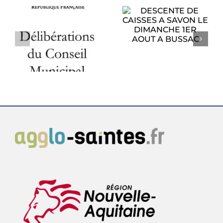
DESCENTE DE
CAISSES A SAVON
PROCHAIN
LE DIMANCHE
CONSEIL
1ER AOUT A
U
MUNICIPAL
BUSSAC
6
LUNDI 27 JUILLET