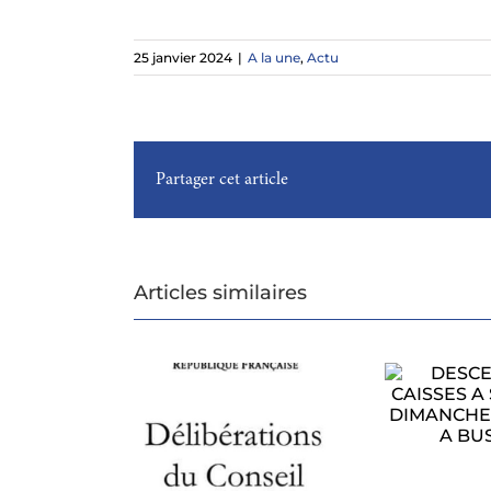
25 janvier 2024
|
A la une
,
Actu
Partager cet article
Articles similaires
DESCENTE DE
CAISSES A SAVON
CONSEIL
LE DIMANCHE 1ER
CIPAL DU 27
AOUT A BUSSAC
MUN
ILLET 2026