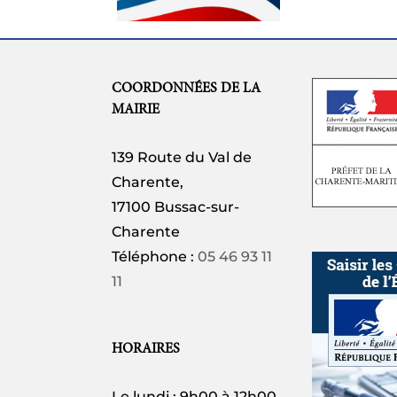
27 JUILLET
COORDONNÉES DE LA
MAIRIE
139 Route du Val de
Charente,
17100 Bussac-sur-
Charente
Téléphone :
05 46 93 11
11
HORAIRES
Le lundi : 9h00 à 12h00