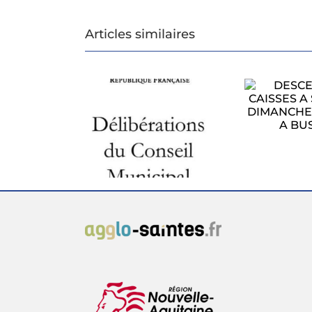
Articles similaires
DESCENTE DE
CAISSES A SAVON
CONSEIL
LE DIMANCHE 1ER
CIPAL DU 27
AOUT A BUSSAC
MUN
ILLET 2026