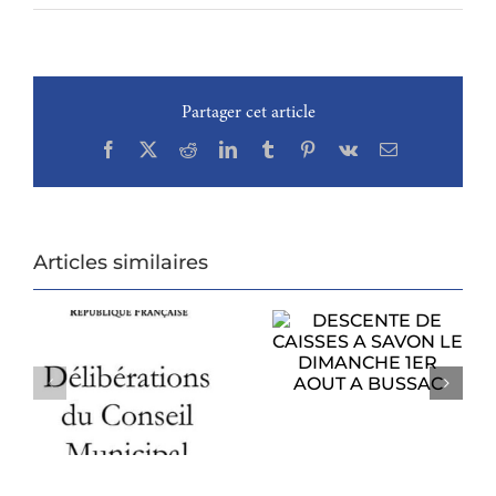
Partager cet article
Facebook
X
Reddit
LinkedIn
Tumblr
Pinterest
Vk
Email
Articles similaires
DESCENTE DE
CAISSES A SAVON
PROCHAIN
LE DIMANCHE
CONSEIL
1ER AOUT A
U
MUNICIPAL
BUSSAC
6
LUNDI 27 JUILLET