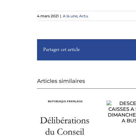
4 mars 2021
|
A la une
,
Actu
Partager cet article
Articles similaires
DESCENTE DE
CAISSES A SAVON
CONSEIL
LE DIMANCHE 1ER
CIPAL DU 27
AOUT A BUSSAC
MUN
ILLET 2026