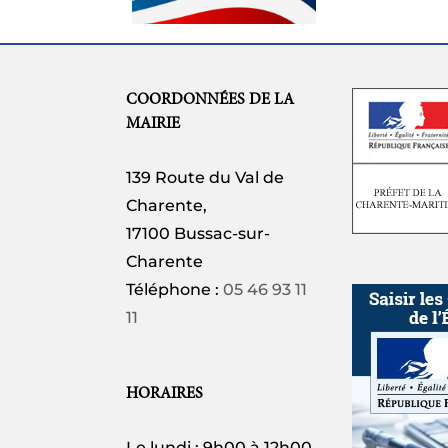
27 JUILLET
COORDONNÉES DE LA
MAIRIE
139 Route du Val de
Charente,
17100 Bussac-sur-
Charente
Téléphone :
05 46 93 11
11
HORAIRES
Le lundi : 9h00 à 12h00