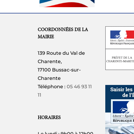
27 JUILLET
COORDONNÉES DE LA
MAIRIE
139 Route du Val de
Charente,
17100 Bussac-sur-
Charente
Téléphone :
05 46 93 11
11
HORAIRES
Le lundi : 9h00 à 12h00