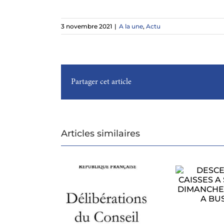
3 novembre 2021
|
A la une
,
Actu
Partager cet article
Articles similaires
DESCENTE DE
CAISSES A SAVON
CONSEIL
LE DIMANCHE 1ER
CIPAL DU 27
AOUT A BUSSAC
MUN
ILLET 2026