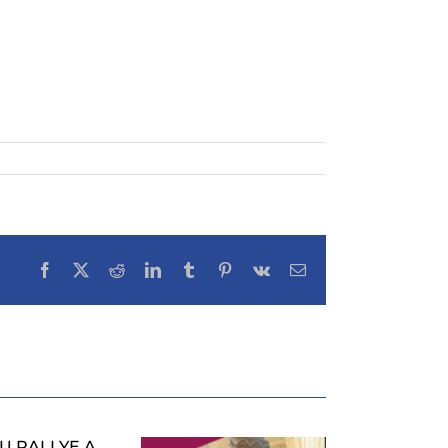
Facebook
X
Reddit
LinkedIn
Tumblr
Pinterest
Vk
Email