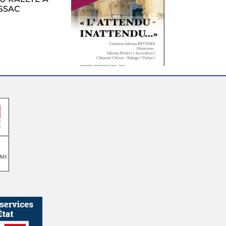
CONCERT A
CONSEIL
L
EGLISE VENDREDI
MUNICIPAL DU 27
7 JUILLET 20h30
JUILLET 2026