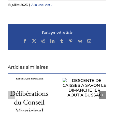
18 juillet 2023
|
A la une
,
Actu
Partager cet article
Facebook
X
Reddit
LinkedIn
Tumblr
Pinterest
Vk
Email
Articles similaires
DESCENTE DE
CAISSES A SAVON
PROCHAIN
LE DIMANCHE
CONSEIL
1ER AOUT A
U
MUNICIPAL
BUSSAC
6
LUNDI 27 JUILLET