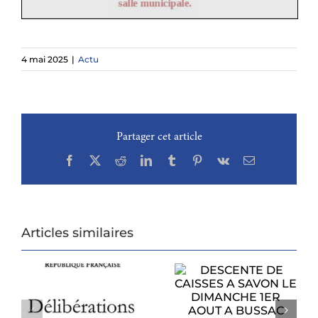
4 mai 2025
|
Actu
Partager cet article
Facebook
X
Reddit
LinkedIn
Tumblr
Pinterest
Vk
Email
Articles similaires
DESCENTE DE
CAISSES A SAVON
PROCHAIN
LE DIMANCHE
CONSEIL