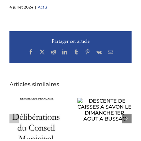
4 juillet 2024
|
Actu
Partager cet article
Facebook
X
Reddit
LinkedIn
Tumblr
Pinterest
Vk
Email
Articles similaires
DESCENTE DE
CAISSES A SAVON
PROCHAIN
LE DIMANCHE
CONSEIL
1ER AOUT A
U
MUNICIPAL
BUSSAC
6
LUNDI 27 JUILLET