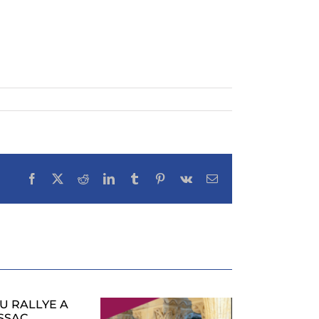
Facebook
X
Reddit
LinkedIn
Tumblr
Pinterest
Vk
Email