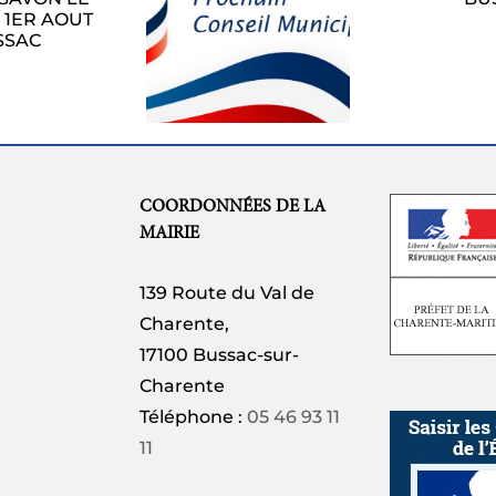
A BUSSAC
PROCHAIN
CONSEIL
L’
ICIPAL LUNDI
1
27 JUILLET
COORDONNÉES DE LA
MAIRIE
139 Route du Val de
Charente,
17100 Bussac-sur-
Charente
Téléphone :
05 46 93 11
11