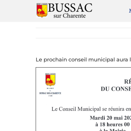
Passer
au
contenu
Le prochain conseil municipal aura l