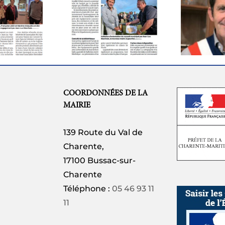
Mairie: Jean-Luc
cle Sud Ouest du
Marchais succède à
ma
undi 20 juillet
Christophe Dourthe
COORDONNÉES DE LA
MAIRIE
139 Route du Val de
Charente,
17100 Bussac-sur-
Charente
Téléphone :
05 46 93 11
11