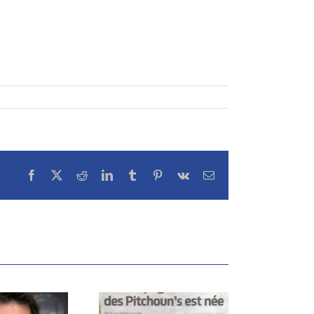
Facebook
X
Reddit
LinkedIn
Tumblr
Pinterest
Vk
Email