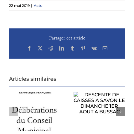
22 mai 2019
|
Actu
Partager cet article
Facebook
X
Reddit
LinkedIn
Tumblr
Pinterest
Vk
Email
Articles similaires
DESCENTE DE
CAISSES A SAVON
PROCHAIN
LE DIMANCHE
CONSEIL
1ER AOUT A
U
MUNICIPAL
BUSSAC
6
LUNDI 27 JUILLET