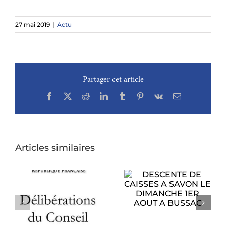
27 mai 2019
|
Actu
Partager cet article
Facebook
X
Reddit
LinkedIn
Tumblr
Pinterest
Vk
Email
Articles similaires
DESCENTE DE
CAISSES A SAVON
PROCHAIN
LE DIMANCHE
CONSEIL
1ER AOUT A
U
MUNICIPAL
BUSSAC
6