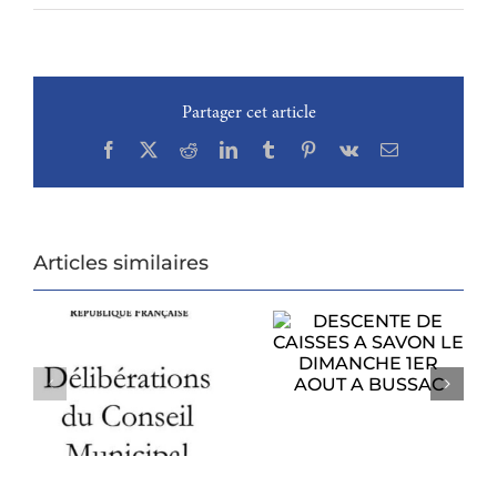
Partager cet article
Facebook
X
Reddit
LinkedIn
Tumblr
Pinterest
Vk
Email
Articles similaires
DESCENTE DE
CAISSES A SAVON
PROCHAIN
LE DIMANCHE
CONSEIL
1ER AOUT A
U
MUNICIPAL
BUSSAC
6
LUNDI 27 JUILLET