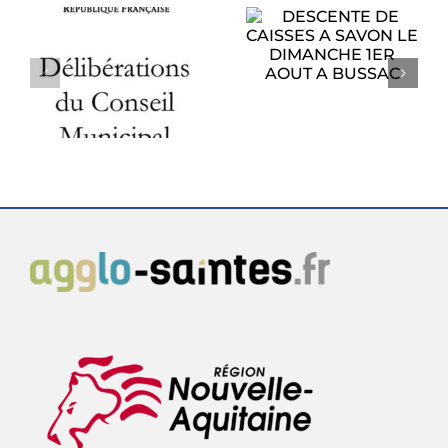
DESCENTE DE
CAISSES A SAVON
PROCHAIN
LE DIMANCHE
CONSEIL
1ER AOUT A
U
MUNICIPAL
BUSSAC
6
LUNDI 27 JUILLET