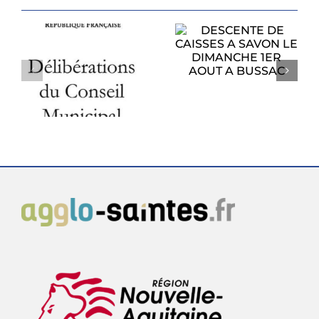
DESCENTE DE
CAISSES A SAVON
PROCHAIN
LE DIMANCHE
CONSEIL
1ER AOUT A
U
MUNICIPAL
BUSSAC
6
LUNDI 27 JUILLET