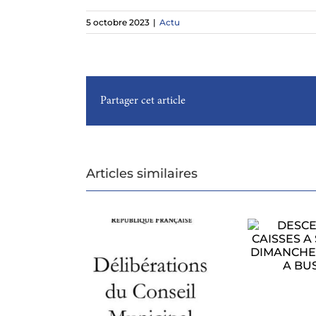
5 octobre 2023
|
Actu
Partager cet article
Articles similaires
DESCENTE DE
CAISSES A SAVON
CONSEIL
LE DIMANCHE 1ER
CIPAL DU 27
AOUT A BUSSAC
MUN
ILLET 2026