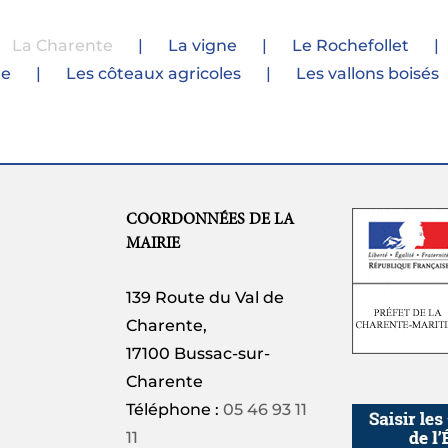
La Charente
La vigne
Le Rochefollet
te
Les côteaux agricoles
Les vallons boisés
COORDONNÉES DE LA
MAIRIE
139 Route du Val de
Charente,
17100 Bussac-sur-
Charente
Téléphone :
05 46 93 11
11