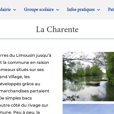
Mairie
Groupe scolaire
Infos pratiques
Pa
La Charente
erres du Limousin jusqu’à
nt la commune en raison
hameaux situés sur ses
and Village, les
 développés grâce au
es marchandises partaient
 De simples bacs
autre côté du rivage sur
une. Peu à peu, la